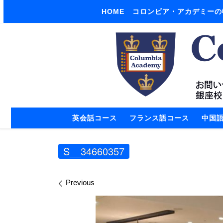
HOME
コロンビア・アカデミーの
Skip to content
英会話コース
フランス語コース
中国
S__34660357
Images navigation
Previous