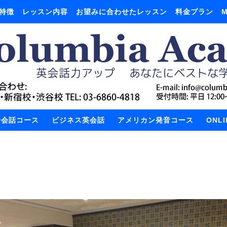
特徴
レッスン内容
お望みに合わせたレッスン
料金プラン
M
語会話コース
ビジネス英会話
アメリカン発音コース
ONL