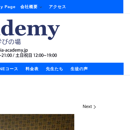
y Page
会社概要
アクセス
INEコース
料金表
先生たち
生徒の声
Next