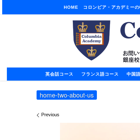
HOME
コロンビア・アカデミーの
Skip to content
英会話コース
フランス語コース
中国
home-two-about-us
Images navigation
Previous