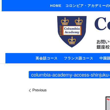
HOME
コロンビア・アカデミーの
Skip to content
英会話コース
フランス語コース
中国
columbia-academy-access-shinjuku
Images navigation
Previous