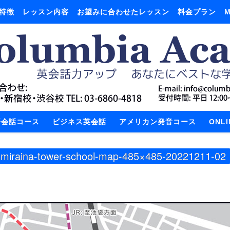
特徴
レッスン内容
お望みに合わせたレッスン
料金プラン
M
語会話コース
ビジネス英会話
アメリカン発音コース
ONL
-miraina-tower-school-map-485×485-20221211-02