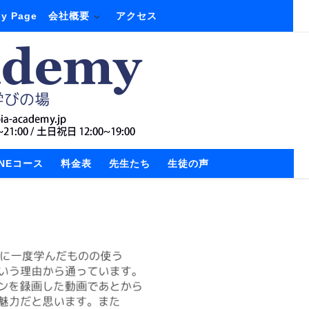
y Page
会社概要
アクセス
INEコース
料金表
先生たち
生徒の声