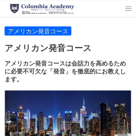
Skip to content
Me
アメリカン発音コース
アメリカン発音コース
アメリカン発音コースは会話力を高めるため
に必要不可欠な「発音」を徹底的にお教えし
ます。