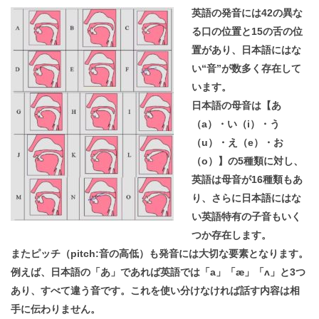
英語の発音には42の異な
る口の位置と15の舌の位
置があり、日本語にはな
い“音”が数多く存在して
います。
日本語の母音は【あ
（a）・い（i）・う
（u）・え（e）・お
（o）】の5種類に対し、
英語は母音が16種類もあ
り、さらに日本語にはな
い英語特有の子音もいく
つか存在します。
またピッチ（pitch:音の高低）も発音には大切な要素となります。
例えば、日本語の「あ」であれば英語では「a」「æ」「ʌ」と3つ
あり、すべて違う音です。これを使い分けなければ話す内容は相
手に伝わりません。